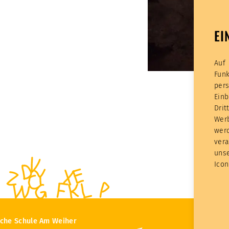
EI
Auf
Fun
per
Ein
Dri
Werb
wer
vera
unse
Icon
sche Schule Am Weiher