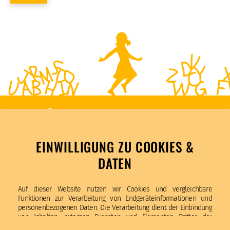
EINWILLIGUNG ZU COOKIES &
DATEN
Katholische Schule Am Weiher
Auf dieser Website nutzen wir Cookies und vergleichbare
St. Bonifatius
Funktionen zur Verarbeitung von Endgeräteinformationen und
Am Weiher 29, 20255 Hamburg
personenbezogenen Daten. Die Verarbeitung dient der Einbindung
von Inhalten, externen Diensten und Elementen Dritter, der
Tel. (040) 70 70 784 -10
statistischen Analyse/Messung, personalisierten Werbung sowie
Fax (040) 70 70 784 -29